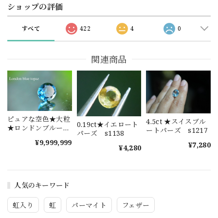
ショップの評価
すべて
422
4
0
関連商品
ピュアな空色★大粒
4.5ct ★スイスブル
0.19ct★イエロート
★ロンドンブルート
ートパーズ s1217
パーズ s1138
パーズ lbtz011
¥9,999,999
¥7,280
¥4,280
人気のキーワード
虹入り
虹
パーマイト
フェザー