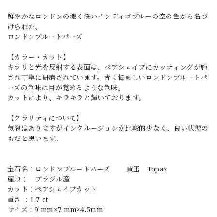
鮮やかなロンドンの濃く深いインディゴブルーの空の色から名づ
けられた、
ロンドンブルートパーズ
【カラー・カット】
キラリと光を反射する表面は、ペアシェイプにカッティングが施
され丁寧に研磨されています。青く悩ましいロンドンブルートパ
ーズの色味は目が覚めるような色味。
カットにより、キラキラと輝いております。
【クラリティについて】
気泡はありますがインクルージョンが比較的少なく、良い状態の
もだと思います。
宝石名：ロンドンブルートパーズ 黄玉 Topaz
産地： ブラジル産
カット：ペアシェイプカット
重さ ：1.7 ct
サイズ：9 mm×7 mm×4.5mm