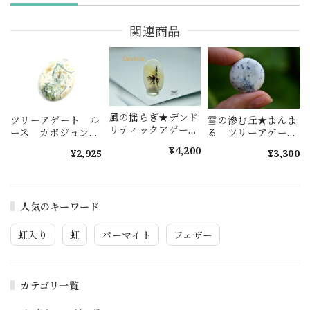
関連商品
風の揺らぎ★デンド
ツリーアゲート ル
雪の滲む丘★まんま
リティックアゲート
ース カポジョン
る ツリーアゲート
s516
tree004
s647
¥4,200
¥2,925
¥3,300
人気のキーワード
虹入り
虹
パーマイト
フェザー
カテゴリ一覧