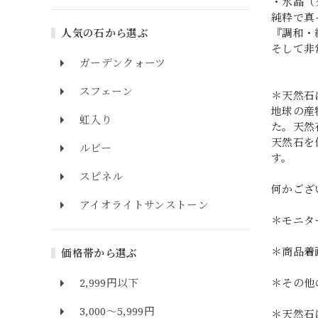
・水晶（
純粋で真
人気の石から選ぶ
『調和・
そして非
ガーデンクォーツ
スフェーン
＊天然石
地球の産
虹入り
た。天然
天然石を
ルビー
す。
スピネル
何かござ
アイオライトサンストーン
＊モニタ
＊商品着
価格帯から選ぶ
2,999円以下
＊その他
3,000～5,999円
＊天然石