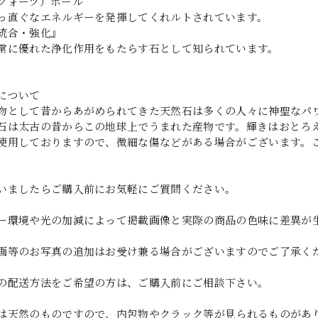
クォーツ）ボール
っ直ぐなエネルギーを発揮してくれルトされています。
統合・強化』
常に優れた浄化作用をもたらす石として知られています。
について
物として昔からあがめられてきた天然石は多くの人々に神聖なパ
石は太古の昔からこの地球上でうまれた産物です。輝きはおとろ
使用しておりますので、微細な傷などがある場合がございます。
いましたらご購入前にお気軽にご質問ください。
ー環境や光の加減によって掲載画像と実際の商品の色味に差異が
画等のお写真の追加はお受け兼る場合がございますのでご了承く
の配送方法をご希望の方は、ご購入前にご相談下さい。
は天然のものですので、内包物やクラック等が見られるものがあ