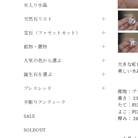
水入り水晶
天然石リスト
宝石（ファセットカット）
鉱物・置物
人気の色から選ぶ
大きな虹
美しい水
誕生石を選ぶ
ブレスレッド
産地：ブ
重さ： 23
手彫りアンティーク
たて：約
よこ：約
SALE
厚み： 2
SOLDOUT