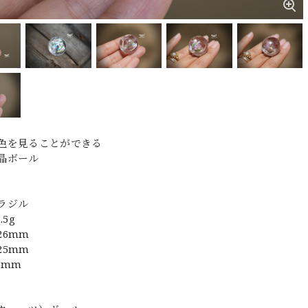
色を見ることができる
晶ボール
ラジル
.5g
26mm
25mm
6mm