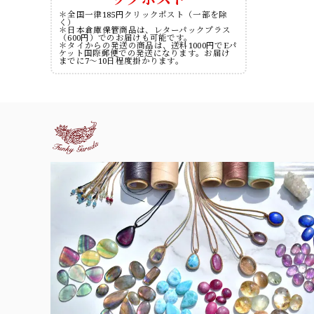
＊全国一律185円クリックポスト（一部を除
く）
＊日本倉庫保管商品は、レターパックプラス
（600円）でのお届けも可能です。
＊タイからの発送の商品は、送料1000円でEパ
ケット国際郵便での発送になります。お届け
までに7～10日程度掛かります。