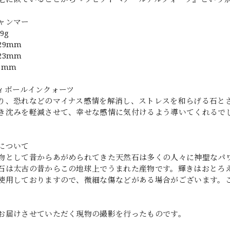
ャンマー
9g
29mm
23mm
.5mm
ィボールインクォーツ
り、恐れなどのマイナス感情を解消し、ストレスを和らげる石と
き沈みを軽減させて、幸せな感情に気付けるよう導いてくれるで
について
物として昔からあがめられてきた天然石は多くの人々に神聖なパ
石は太古の昔からこの地球上でうまれた産物です。輝きはおとろ
使用しておりますので、微細な傷などがある場合がございます。
お届けさせていただく現物の撮影を行ったものです。