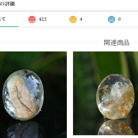
の評価
べて
422
4
0
関連商品