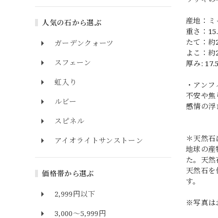
産地：ミ
人気の石から選ぶ
重さ：15.
たて：約
ガーデンクォーツ
よこ：約
スフェーン
厚み: 17
虹入り
・アンフ
不安や焦
ルビー
感情の浮
スピネル
＊天然石
アイオライトサンストーン
地球の産
た。天然
天然石を
価格帯から選ぶ
す。
2,999円以下
※写真は
3,000～5,999円