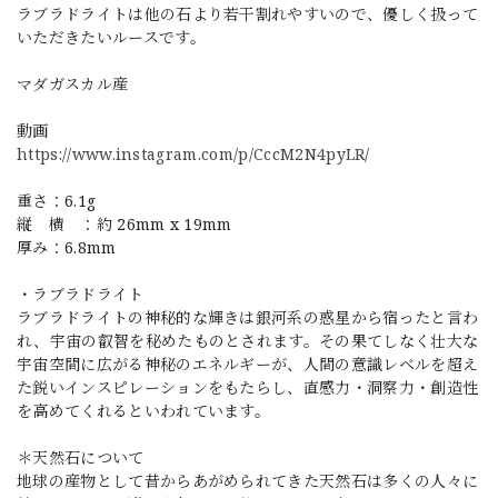
ラブラドライトは他の石より若干割れやすいので、優しく扱って
いただきたいルースです。
マダガスカル産
動画
https://www.instagram.com/p/CccM2N4pyLR/
重さ：6.1g
縦 横 ：約 26mm x 19mm
厚み：6.8mm
・ラブラドライト
ラブラドライトの神秘的な輝きは銀河系の惑星から宿ったと言わ
れ、宇宙の叡智を秘めたものとされます。その果てしなく壮大な
宇宙空間に広がる神秘のエネルギーが、人間の意識レベルを超え
た鋭いインスピレーションをもたらし、直感力・洞察力・創造性
を高めてくれるといわれています。
＊天然石について
地球の産物として昔からあがめられてきた天然石は多くの人々に