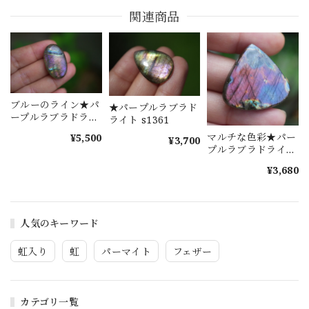
関連商品
ブルーのライン★パ
★パープルラブラド
ープルラブラドライ
ライト s1361
ト s1281
マルチな色彩★パー
¥5,500
¥3,700
プルラブラドライ
ト s1585
¥3,680
人気のキーワード
虹入り
虹
パーマイト
フェザー
カテゴリ一覧