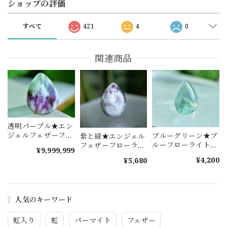
ショップの評価
すべて
421
4
0
関連商品
透明パープル★エン
ジェルフェザーフロ
ブルーグリーン★ブ
紫と緑★エンジェル
ーライト s1375
ルーフローライト
フェザーフローライ
¥9,999,999
s1521
ト s1493
¥4,200
¥5,680
人気のキーワード
虹入り
虹
パーマイト
フェザー