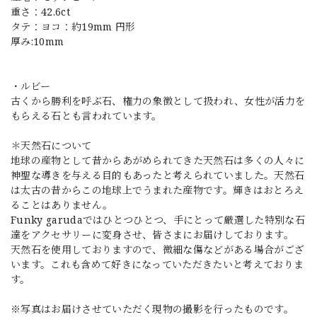
重さ：42.6ct
タテ：ヨコ：約19mm 円形
厚み:10mm
・ルビー
古くから勝利を呼ぶ石、権力の象徴として扱われ、女性が活力を
もらえる石とも言われています。
＊天然石について
地球の産物として昔からあがめられてきた天然石は多くの人々に
神聖な導きを与える目的もあったと考えられていました。天然石
は太古の昔からこの地球上でうまれた産物です。輝きはおとろえ
ることはありません。
Funky garudaではひとつひとつ、手にとって厳選した特別な石
達をアクセサリーに変身させ、皆さまにお届けしております。
天然石を使用しておりますので、微細な傷などがある場合がござ
います。これも含めて好きになっていただきたいと考えておりま
す。
※写真はお届けさせていただく現物の撮影を行ったものです。