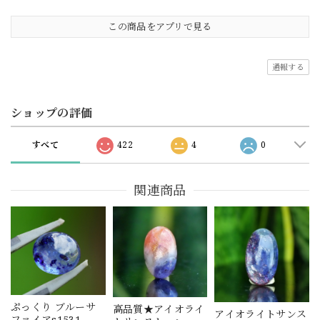
この商品をアプリで見る
通報する
ショップの評価
すべて
422
4
0
関連商品
ぷっくり ブルーサ
高品質★アイオライ
アイオライトサンス
ファイアs1531