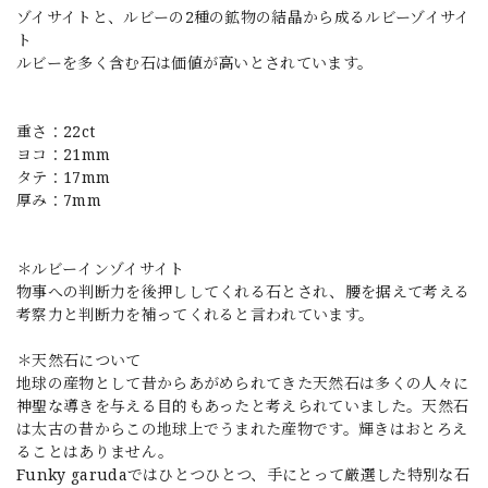
ゾイサイトと、ルビーの2種の鉱物の結晶から成るルビーゾイサイ
ト
ルビーを多く含む石は価値が高いとされています。
重さ：22ct
ヨコ：21mm
タテ：17mm
厚み：7mm
＊ルビーインゾイサイト
物事への判断力を後押ししてくれる石とされ、腰を据えて考える
考察力と判断力を補ってくれると言われています。
＊天然石について
地球の産物として昔からあがめられてきた天然石は多くの人々に
神聖な導きを与える目的もあったと考えられていました。天然石
は太古の昔からこの地球上でうまれた産物です。輝きはおとろえ
ることはありません。
Funky garudaではひとつひとつ、手にとって厳選した特別な石