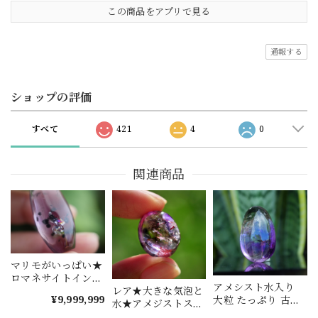
この商品をアプリで見る
通報する
ショップの評価
すべて
421
4
0
関連商品
マリモがいっぱい★
ロマネサイトインア
アメシスト水入り
メジスト s1394
レア★大きな気泡と
¥9,999,999
大粒 たっぷり 古代
水★アメジストスー
の水晶 s1614
パーセブン★水入り