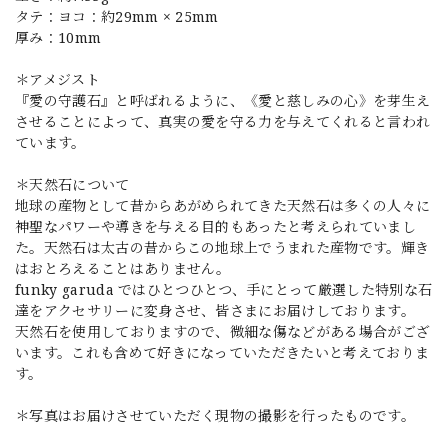
タテ：ヨコ：約29mm × 25mm
厚み：10mm
＊アメジスト
『愛の守護石』と呼ばれるように、《愛と慈しみの心》を芽生え
させることによって、真実の愛を守る力を与えてくれると言われ
ています。
＊天然石について
地球の産物として昔からあがめられてきた天然石は多くの人々に
神聖なパワーや導きを与える目的もあったと考えられていまし
た。天然石は太古の昔からこの地球上でうまれた産物です。輝き
はおとろえることはありません。
funky garuda ではひとつひとつ、手にとって厳選した特別な石
達をアクセサリーに変身させ、皆さまにお届けしております。
天然石を使用しておりますので、微細な傷などがある場合がござ
います。これも含めて好きになっていただきたいと考えておりま
す。
＊写真はお届けさせていただく現物の撮影を行ったものです。