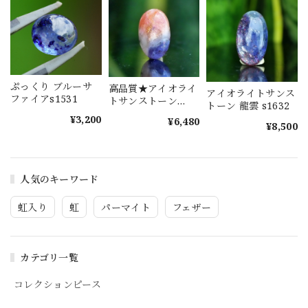
ぷっくり ブルーサ
高品質★アイオライ
アイオライトサンス
ファイアs1531
トサンストーン
トーン 龍雲 s1632
s1577
¥3,200
¥6,480
¥8,500
人気のキーワード
虹入り
虹
パーマイト
フェザー
カテゴリ一覧
コレクションピース