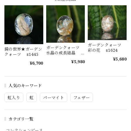
ガーデンクォーツ
ガーデンクォーツ
鏡の世界★ガーデン
彩の花 s1624
水晶の成長結晶
クォーツ s1445
s1623
¥5,680
¥5,980
¥6,700
人気のキーワード
虹入り
虹
パーマイト
フェザー
カテゴリ一覧
コレクションピース