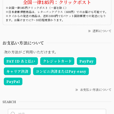
全国一律185円：クリックポスト
＊全国一律185円クリックポスト（一部を除く）
＊日本倉庫保管商品は、レターパックプラス（600円）でのお届けも可能です。
＊タイからの発送の商品は、送料1000円でEパケット国際郵便での発送になり
ます。お届けまでに7～10日程度掛かります。
送料について
お支払い方法について
次の方法がご利用いただけます。
PAY ID あと払い
クレジットカード
PayPay
キャリア決済
コンビニ決済またはPay-easy
PayPal
お支払い方法について
SEARCH