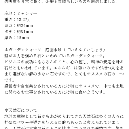
透明度も非常に高く、研磨も素晴らしいものを厳選しました。
産地：ミャンマー
重さ：13.27g
ヨコ：約24mm
タテ：約31mm
厚み：15mm
＊ガーデンクォーツ 庭園水晶（ていえんすいしょう）
繋がる力を強める石といわれているガーデンクォーツ。
ビジネスの成功はもちろんのこと、心の癒し、精神の安定を計る
石だともいわれています。エネルギーは強いのですが持つ人をあ
まり選ばない癖の少ない石ですので、とてもオススメの石の一つ
です。
経営者や自営業をされている方には特にオススメで、中でも土地
に関わるお仕事をされている方には特に良いようです。
＊天然石について
地球の産物として昔からあがめられてきた天然石は多くの人々に
神聖なパワーや導きを与える目的もあったと考えられていまし
た。天然石は太古の昔からこの地球上でうまれた産物です。輝き