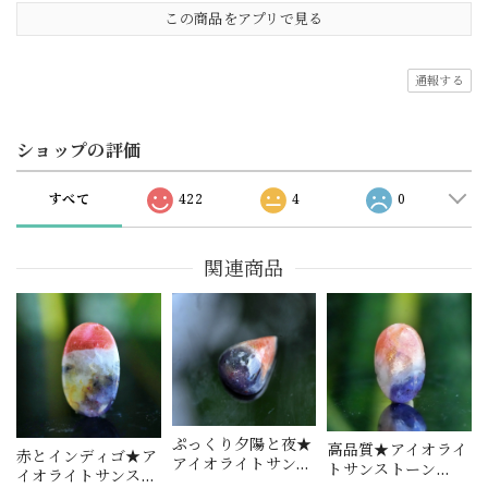
この商品をアプリで見る
通報する
ショップの評価
すべて
422
4
0
関連商品
ぷっくり夕陽と夜★
高品質★アイオライ
赤とインディゴ★ア
アイオライトサンス
トサンストーン
イオライトサンスト
トーン s1517