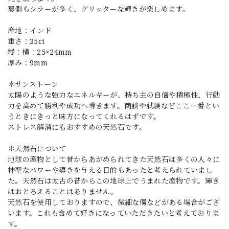
裏側もシラーが多く、グリッターな輝きが楽しめます。
産地：インド
重さ：35ct
縦：横：25×24mm
厚み：9mm
＊サンストーン
太陽のような強力なエネルギーが、持ち主の自信や積極性、行動
力を高めて勝利や成功ヘ導きます。商談や試験などここー番とい
うときにきっと味方になってくれるはずです。
ストレス解消にもおすすめの天然石です。
＊天然石について
地球の産物として昔からあがめられてきた天然石は多くの人々に
神聖なパワーや導きを与える目的もあったと考えられていまし
た。天然石は太古の昔からこの地球上でうまれた産物です。輝き
はおとろえることはありません。
天然石を使用しておりますので、微細な傷などがある場合がござ
います。これも含めて好きになっていただきたいと考えておりま
す。