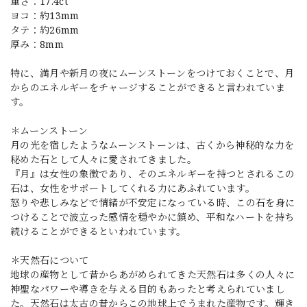
重さ：17.4ct
ヨコ：約13mm
タテ：約26mm
厚み：8mm
特に、満月や新月の夜にムーンストーンをつけておくことで、月
からのエネルギーをチャージすることができると言われていま
す。
＊ムーンストーン
月の光を宿したようなムーンストーンは、古くから神秘的な力を
秘めた石として人々に愛されてきました。
『月』は女性の象徴であり、そのエネルギーを持つとされるこの
石は、女性をサポートしてくれる力にあふれています。
怒りや悲しみなどで情緒が不安定になっている時、この石を身に
つけることで波立った感情を穏やかに鎮め、平和なハートを持ち
続けることができるといわれています。
＊天然石について
地球の産物として昔からあがめられてきた天然石は多くの人々に
神聖なパワーや導きを与える目的もあったと考えられていまし
た。天然石は太古の昔からこの地球上でうまれた産物です。輝き