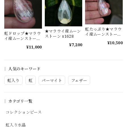
虹たっぷり★マラウ
★マラウイ産ムーン
虹ドロップ★マラウ
イ産ムーンストーン
ストーン s1628
イ産ムーンストーン
s1630
¥10,500
s1629
¥7,200
¥11,000
人気のキーワード
虹入り
虹
パーマイト
フェザー
カテゴリ一覧
コレクションピース
虹入り水晶