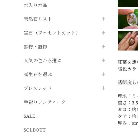
水入り水晶
天然石リスト
宝石（ファセットカット）
鉱物・置物
人気の色から選ぶ
紅葉を想
暖色カラ
誕生石を選ぶ
透明度も
ブレスレッド
産地：ミ
手彫りアンティーク
重さ：3.5
ヨコ：約
SALE
タテ：約
厚み：9
SOLDOUT