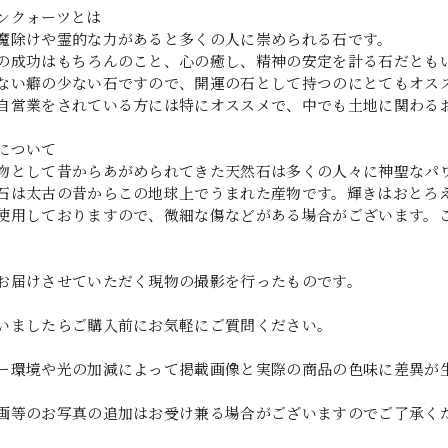
ンクォーツとは
魔除けや霊的な力があると多くの人に崇められる石です。
の成功はもちろんのこと、心の癒し、精神の安定を計る石だとも
ない癖の少ない石ですので、開運の石として持つのにとてもオス
自営業をされている方には特にオススメで、中でも土地に関わるお
について
物として昔からあがめられてきた天然石は多くの人々に神聖なパ
石は太古の昔からこの地球上でうまれた産物です。輝きはおとろ
使用しておりますので、微細な傷などがある場合がございます。
お届けさせていただく現物の撮影を行ったものです。
いましたらご購入前にお気軽にご質問ください。
ー環境や光の加減によって掲載画像と実際の商品の色味に差異が
画等のお写真の追加はお受け兼る場合がございますのでご了承く