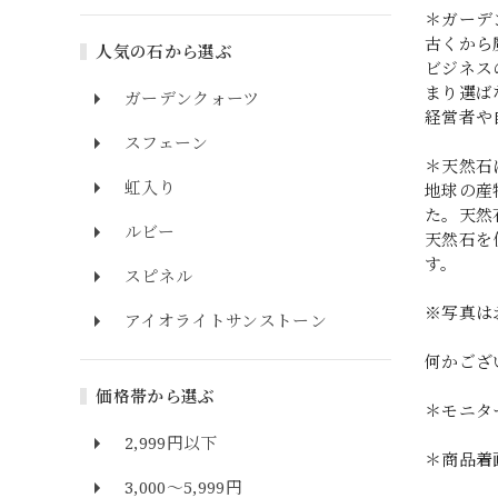
＊ガーデ
古くから
人気の石から選ぶ
ビジネス
まり選ば
ガーデンクォーツ
経営者や
スフェーン
＊天然石
虹入り
地球の産
た。天然
ルビー
天然石を
す。
スピネル
※写真は
アイオライトサンストーン
何かござ
価格帯から選ぶ
＊モニタ
2,999円以下
＊商品着
3,000～5,999円