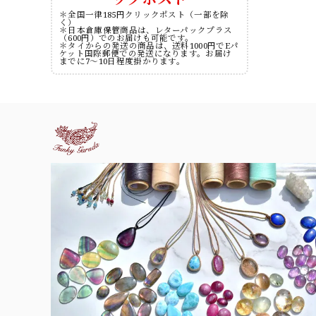
＊全国一律185円クリックポスト（一部を除
く）
＊日本倉庫保管商品は、レターパックプラス
（600円）でのお届けも可能です。
＊タイからの発送の商品は、送料1000円でEパ
ケット国際郵便での発送になります。お届け
までに7～10日程度掛かります。