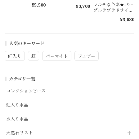
ト s1281
マルチな色彩★パー
¥5,500
¥3,700
プルラブラドライ
ト s1585
¥3,680
人気のキーワード
虹入り
虹
パーマイト
フェザー
カテゴリ一覧
コレクションピース
虹入り水晶
水入り水晶
天然石リスト