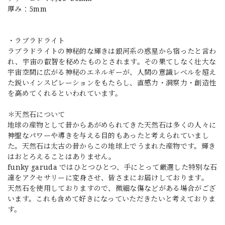
厚み：5mm
・ラブラドライト
ラブラドライトの神秘的な輝きは銀河系の惑星から宿ったと言わ
れ、宇宙の叡智を秘めたものとされます。その果てしなく壮大な
宇宙空間に広がる神秘のエネルギーが、人間の意識レベルを超え
た鋭いインスピレーションをもたらし、直感力・洞察力・創造性
を高めてくれるといわれています。
＊天然石について
地球の産物として昔からあがめられてきた天然石は多くの人々に
神聖なパワーや導きを与える目的もあったと考えられていまし
た。天然石は太古の昔からこの地球上でうまれた産物です。輝き
はおとろえることはありません。
funky garuda ではひとつひとつ、手にとって厳選した特別な石
達をアクセサリーに変身させ、皆さまにお届けしております。
天然石を使用しておりますので、微細な傷などがある場合がござ
います。これも含めて好きになっていただきたいと考えておりま
す。