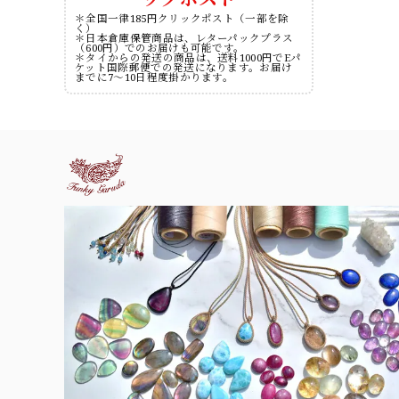
＊全国一律185円クリックポスト（一部を除
く）
＊日本倉庫保管商品は、レターパックプラス
（600円）でのお届けも可能です。
＊タイからの発送の商品は、送料1000円でEパ
ケット国際郵便での発送になります。お届け
までに7～10日程度掛かります。