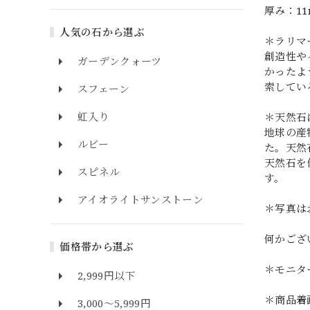
厚み：1
人気の石から選ぶ
＊ラリマ
創造性や
ガーデンクォーツ
かったよ
索してい
スフェーン
虹入り
＊天然石
地球の産
ルビー
た。天然
天然石を
スピネル
す。
アイオライトサンストーン
＊写真は
何かござ
価格帯から選ぶ
＊モニタ
2,999円以下
＊商品着
3,000～5,999円