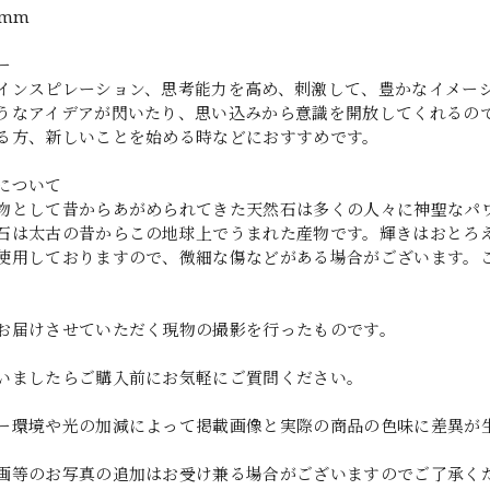
1mm
ー
インスピレーション、思考能力を高め、刺激して、豊かなイメー
うなアイデアが閃いたり、思い込みから意識を開放してくれるの
る方、新しいことを始める時などにおすすめです。
について
物として昔からあがめられてきた天然石は多くの人々に神聖なパ
石は太古の昔からこの地球上でうまれた産物です。輝きはおとろ
使用しておりますので、微細な傷などがある場合がございます。
お届けさせていただく現物の撮影を行ったものです。
いましたらご購入前にお気軽にご質問ください。
ー環境や光の加減によって掲載画像と実際の商品の色味に差異が
画等のお写真の追加はお受け兼る場合がございますのでご了承く