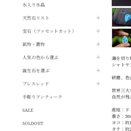
水入り水晶
天然石リスト
宝石（ファセットカット）
鉱物・置物
人気の色から選ぶ
海を切り
シャトヤ
誕生石を選ぶ
研磨、色
ブレスレッド
世界三大
手彫りアンティーク
自然が残
産地：ド
SALE
重さ：30c
ヨコ：約
SOLDOUT
タテ：約