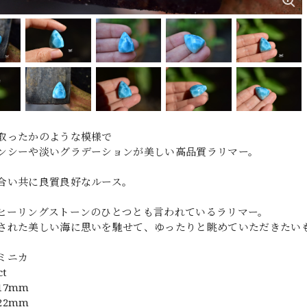
取ったかのような模様で
ンシーや淡いグラデーションが美しい高品質ラリマー。
合い共に良質良好なルース。
ヒーリングストーンのひとつとも言われているラリマー。
された美しい海に思いを馳せて、ゆったりと眺めていただきたい
ミニカ
t
17mm
22mm