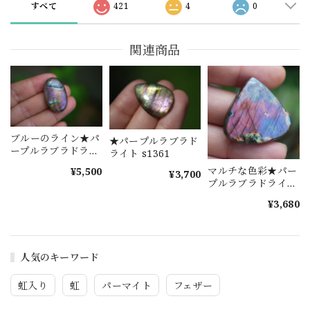
すべて
421
4
0
関連商品
ブルーのライン★パ
★パープルラブラド
ープルラブラドライ
ライト s1361
ト s1281
マルチな色彩★パー
¥5,500
¥3,700
プルラブラドライ
ト s1585
¥3,680
人気のキーワード
虹入り
虹
パーマイト
フェザー