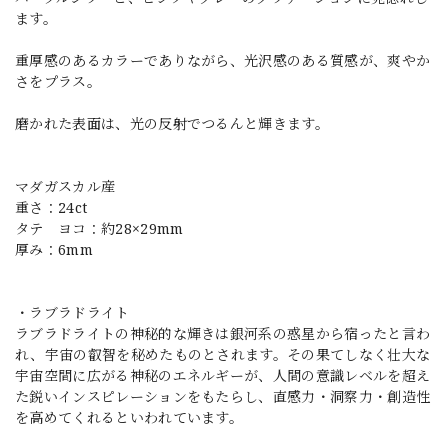
ます。
重厚感のあるカラーでありながら、光沢感のある質感が、爽やか
さをプラス。
磨かれた表面は、光の反射でつるんと輝きます。
マダガスカル産
重さ：24ct
タテ ヨコ：約28×29mm
厚み：6mm
・ラブラドライト
ラブラドライトの神秘的な輝きは銀河系の惑星から宿ったと言わ
れ、宇宙の叡智を秘めたものとされます。その果てしなく壮大な
宇宙空間に広がる神秘のエネルギーが、人間の意識レベルを超え
た鋭いインスピレーションをもたらし、直感力・洞察力・創造性
を高めてくれるといわれています。