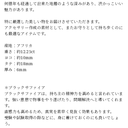
何億年も経過して出来た地層のような深みがあり、渋かっこいい
魅力があります。
特に厳選した美しい物をお届けさせていただきます。
アクセサリー作成の素材として、またお守りとして持ち歩くのに
も最適なアイテムです。
産地：アフリカ
重さ：約12.25ct
ヨコ：約10mm
タテ：約18mm
厚み：6mm
＊ブラックサファイア
ブラックサファイアは、持ち主の精神力を高めると言われていま
す。強い意思で物事をやり遂げたり、問題解決へと導いてくれま
す。
直感力も高めるため、真実を素早く見抜く効果もあります。
受験や試験取得の際などに、身に着けておくのにも良いでしょ
う。