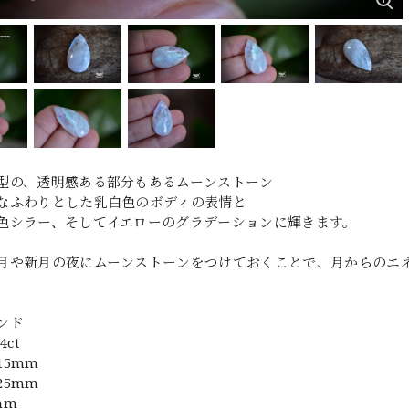
型の、透明感ある部分もあるムーンストーン
なふわりとした乳白色のボディの表情と
色シラー、そしてイエローのグラデーションに輝きます。
月や新月の夜にムーンストーンをつけておくことで、月からのエ
ンド
4ct
15mm
25mm
mm