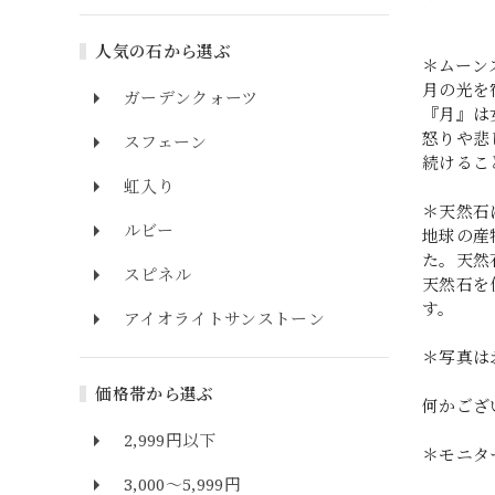
人気の石から選ぶ
＊ムーン
月の光を
ガーデンクォーツ
『月』は
怒りや悲
スフェーン
続けるこ
虹入り
＊天然石
ルビー
地球の産
た。天然
スピネル
天然石を
す。
アイオライトサンストーン
＊写真は
価格帯から選ぶ
何かござ
2,999円以下
＊モニタ
3,000～5,999円