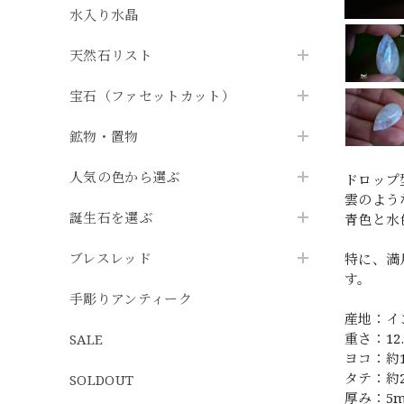
水入り水晶
天然石リスト
宝石（ファセットカット）
鉱物・置物
人気の色から選ぶ
ドロップ
雲のよう
誕生石を選ぶ
青色と水
ブレスレッド
特に、満
す。
手彫りアンティーク
産地：イ
重さ：12.
SALE
ヨコ：約
タテ：約
SOLDOUT
厚み：5