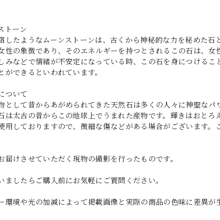
ストーン
宿したようなムーンストーンは、古くから神秘的な力を秘めた石
女性の象徴であり、そのエネルギーを持つとされるこの石は、女
しみなどで情緒が不安定になっている時、この石を身につけるこ
とができるといわれています。
について
物として昔からあがめられてきた天然石は多くの人々に神聖なパ
石は太古の昔からこの地球上でうまれた産物です。輝きはおとろ
使用しておりますので、微細な傷などがある場合がございます。
お届けさせていただく現物の撮影を行ったものです。
いましたらご購入前にお気軽にご質問ください。
ー環境や光の加減によって掲載画像と実際の商品の色味に差異が