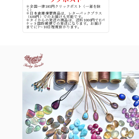
＊全国一律185円クリックポスト（一部を除
く）
＊日本倉庫保管商品は、レターパックプラス
（600円）でのお届けも可能です。
＊タイからの発送の商品は、送料1000円でEパ
ケット国際郵便での発送になります。お届け
までに7～10日程度掛かります。