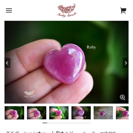
グラデーション★ハート型★ルビー ルース rub018