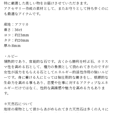
特に厳選した美しい物をお届けさせていただきます。
アクセサリー作成の素材として、またお守りとして持ち歩くのに
も最適なアイテムです。
産地：アフリカ
重さ：36ct
ヨコ：約23mm
タテ：約20mm
厚み:8mm
・ルビー
情熱的であり、官能的な石です。古くから勝利を呼ぶ石、カリス
マ性を高める石として、権力の象徴として扱われてきたのですが
女性が活力をもらえる石としてエネルギー的活性作用の強いルビ
ーです。身に着ける人にとっては強壮剤的な働きをし、根源的な
生命力を高める事もあり、恋愛や仕事に対するアクティブなエネ
ルギーだけではなく、性的な高揚感や魅力を高める力もありま
す。
＊天然石について
地球の産物として昔からあがめられてきた天然石は多くの人々に