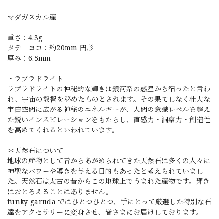
マダガスカル産
重さ：4.3g
タテ ヨコ：約20mm 円形
厚み：6.5mm
・ラブラドライト
ラブラドライトの神秘的な輝きは銀河系の惑星から宿ったと言わ
れ、宇宙の叡智を秘めたものとされます。その果てしなく壮大な
宇宙空間に広がる神秘のエネルギーが、人間の意識レベルを超え
た鋭いインスピレーションをもたらし、直感力・洞察力・創造性
を高めてくれるといわれています。
＊天然石について
地球の産物として昔からあがめられてきた天然石は多くの人々に
神聖なパワーや導きを与える目的もあったと考えられていまし
た。天然石は太古の昔からこの地球上でうまれた産物です。輝き
はおとろえることはありません。
funky garuda ではひとつひとつ、手にとって厳選した特別な石
達をアクセサリーに変身させ、皆さまにお届けしております。