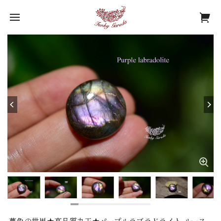
夢色の世界★高品質丸玉★パープルラブラドライト ルース