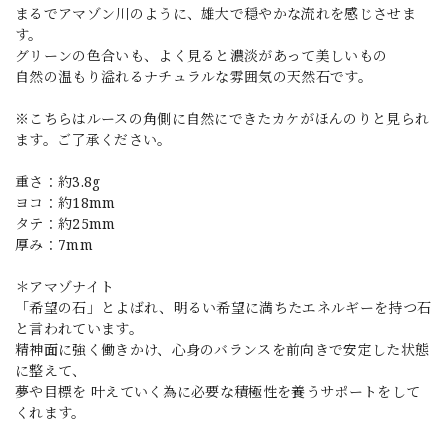
まるでアマゾン川のように、雄大で穏やかな流れを感じさせま
す。
グリーンの色合いも、よく見ると濃淡があって美しいもの
自然の温もり溢れるナチュラルな雰囲気の天然石です。
※こちらはルースの角側に自然にできたカケがほんのりと見られ
ます。ご了承ください。
重さ：約3.8g
ヨコ：約18mm
タテ：約25mm
厚み：7mm
＊アマゾナイト
「希望の石」とよばれ、明るい希望に満ちたエネルギーを持つ石
と言われています。
精神面に強く働きかけ、心身のバランスを前向きで安定した状態
に整えて、
夢や目標を 叶えていく為に必要な積極性を養うサポートをして
くれます。