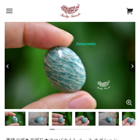
蒼緑の河★天河石★アマゾナイト ルース カボション