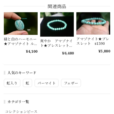
関連商品
アマゾナイト★ブレ
緑と白のハーモニー
爽やか アマゾナイ
スレット s1390
★アマゾナイト ル
ト★ブレスレット
ース カボション
s1389
¥5,880
¥4,100
amaz007
¥6,480
人気のキーワード
虹入り
虹
パーマイト
フェザー
カテゴリ一覧
コレクションピース