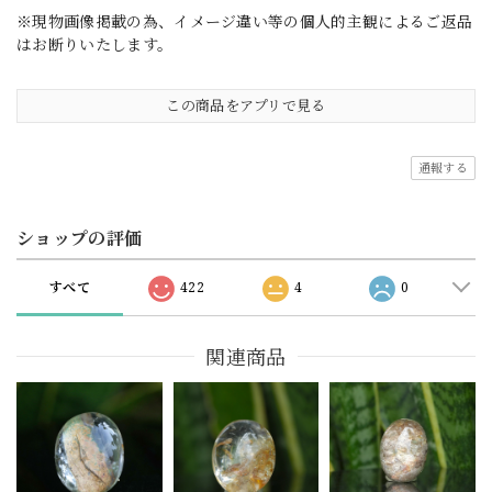
※現物画像掲載の為、イメージ違い等の個人的主観によるご返品
はお断りいたします。
この商品をアプリで見る
通報する
ショップの評価
すべて
422
4
0
関連商品