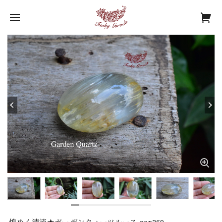
煌めく清流★ガーデンクォーツルース gar269