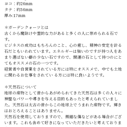
ヨコ：約26mm
タテ：約36mm
厚み:17mm
＊ガーデンクォーツとは
古くから魔除けや霊的な力があると多くの人に崇められる石で
す。
ビジネスの成功はもちろんのこと、心の癒し、精神の安定を計る
石だともいわれています。エネルギーは強いのですが持つ人をあ
まり選ばない癖の少ない石ですので、開運の石として持つのにと
てもオススメの石の一つです。
経営者や自営業をされている方には特にオススメで、中でも土地
に関わるお仕事をされてい る方には特に良いようです。
＊天然石について
地球の産物として昔からあがめられてきた天然石は多くの人々に
神聖なパワーや導きを与える目的もあったと考えられていまし
た。天然石は太古の昔からこの地球上でうまれた産物です。輝き
はおとろえることはありません。
天然石を使用しておりますので、微細な傷などがある場合がござ
います。これも含めて好きになっていただきたいと考えておりま