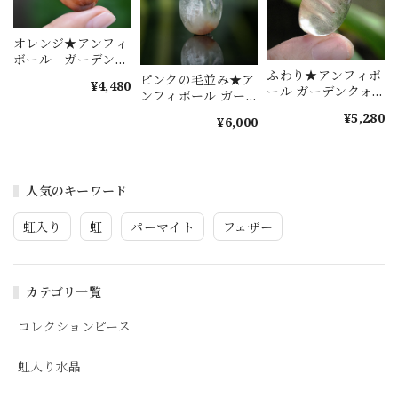
オレンジ★アンフィ
ボール ガーデンク
ォーツs932
ふわり★アンフィボ
ピンクの毛並み★ア
¥4,480
ール ガーデンクォ
ンフィボール ガー
ーツ s1561
デンクォーツ
¥5,280
¥6,000
s1551
人気のキーワード
虹入り
虹
パーマイト
フェザー
カテゴリ一覧
コレクションピース
虹入り水晶