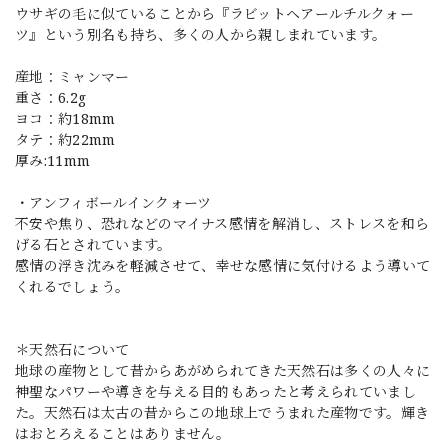
ウサギの毛に似ていることから『ラビットヘアールチルクォー
ツ』という別名も持ち、多くの人から親しまれています。
産地：ミャンマー
重さ：6.2g
ヨコ：約18mm
タテ：約22mm
厚み:11mm
・アンフィボールインクォーツ
不安や焦り、恐れなどのマイナス感情を解消し、ストレスを和ら
げる石とされています。
感情の浮き沈みを軽減させて、幸せな感情に気付けるよう導いて
くれるでしょう。
＊天然石について
地球の産物として昔からあがめられてきた天然石は多くの人々に
神聖なパワーや導きを与える目的もあったと考えられていまし
た。天然石は太古の昔からこの地球上でうまれた産物です。輝き
はおとろえることはありません。