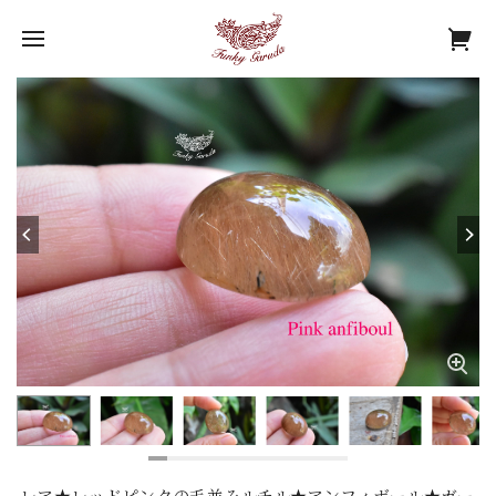
レア★レッドピンクの毛並みルチル★アンフィボール★ガー