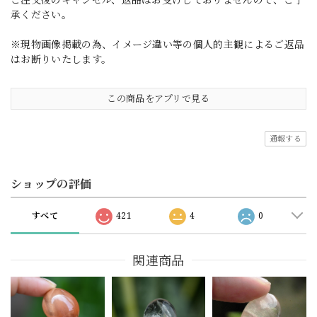
承ください。
※現物画像掲載の為、イメージ違い等の個人的主観によるご返品
はお断りいたします。
この商品をアプリで見る
通報する
ショップの評価
すべて
421
4
0
関連商品