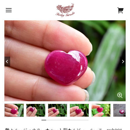
艶々ルージュカラー★ハート型★ルビー ルース rub004