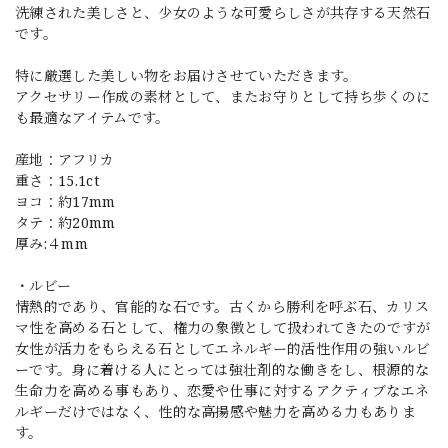
洗練された美しさと、少女のような可愛らしさが共存する天然石
です。
特に厳選した美しい物をお届けさせていただきます。
アクセサリー作成の素材として、またお守りとして持ち歩くのに
も最適なアイテムです。
産地：アフリカ
重さ：15.1ct
ヨコ：約17mm
タテ：約20mm
厚み:４mm
・ルビー
情熱的であり、官能的な石です。古くから勝利を呼ぶ石、カリス
マ性を高める石として、権力の象徴として扱われてきたのですが
女性が活力をもらえる石としてエネルギー的活性作用の強いルビ
ーです。身に着ける人にとっては強壮剤的な働きをし、根源的な
生命力を高める事もあり、恋愛や仕事に対するアクティブなエネ
ルギーだけではなく、性的な高揚感や魅力を高める力もありま
す。