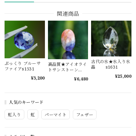
関連商品
古代の水★水入り水
ぷっくり ブルーサ
高品質★アイオライ
晶 s1631
ファイアs1531
トサンストーン
s1577
¥25,000
¥3,200
¥6,480
人気のキーワード
虹入り
虹
パーマイト
フェザー