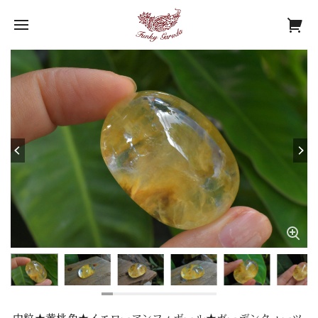
中粒★黄桃色★イエローアンフィボール★ガーデンクォーツ