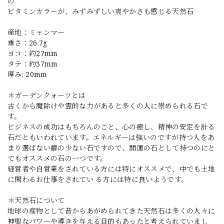
の
ビタミンカラーが、みずみずしい爽やかさも感じる天然石
産地：ミャンマー
重さ：26.7g
ヨコ：約27mm
タテ：約37mm
厚み: 20mm
＊ガーデンクォーツとは
古くから魔除けや霊的な力があると多くの人に崇められる石で
す。
ビジネスの成功はもちろんのこと、心の癒し、精神の安定を計る
石だともいわれています。エネルギーは強いのですが持つ人をあ
まり選ばない癖の少ない石ですので、開運の石として持つのにと
てもオススメの石の一つです。
経営者や自営業をされている方には特にオススメで、中でも土地
に関わるお仕事をされてい る方には特に良いようです。
＊天然石について
地球の産物として昔からあがめられてきた天然石は多くの人々に
神聖なパワーや導きを与える目的もあったと考えられていまし