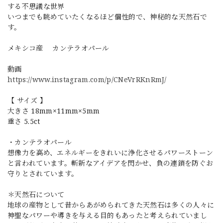
する不思議な世界
いつまでも眺めていたくなるほど個性的で、神秘的な天然石で
す。
メキシコ産 カンテラオパール
動画
https://www.instagram.com/p/CNeVrRKnRmJ/
【 サイズ 】
大きさ 18mm×11mm×5mm
重さ 5.5ct
・カンテラオパール
想像力を高め、エネルギーをきれいに浄化させるパワーストーン
と言われています。斬新なアイデアを閃かせ、負の連鎖を防ぐお
守りとされています。
＊天然石について
地球の産物として昔からあがめられてきた天然石は多くの人々に
神聖なパワーや導きを与える目的もあったと考えられていまし