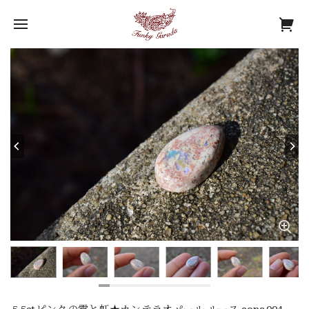
5.5ctピンクの雫と虹★カンテラオパール ルース copa004