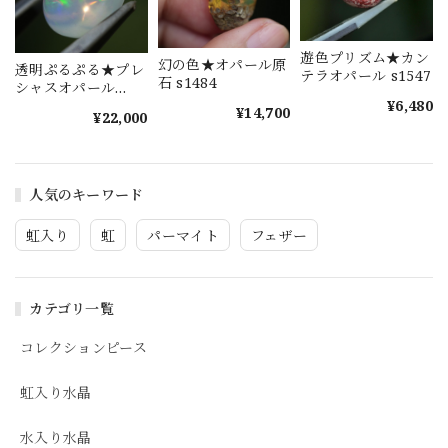
遊色プリズム★カン
幻の色★オパール原
透明ぷるぷる★プレ
テラオパール s1547
石 s1484
シャスオパール
¥6,480
s1473
¥14,700
¥22,000
人気のキーワード
虹入り
虹
パーマイト
フェザー
カテゴリ一覧
コレクションピース
虹入り水晶
水入り水晶