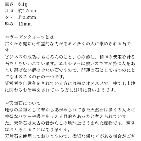
重さ：6.1g
ヨコ：約17mm
タテ：約23mm
厚み：13mm
＊ガーデンクォーツとは
古くから魔除けや霊的な力があると多くの人に崇められる石で
す。
ビジネスの成功はもちろんのこと、心の癒し、精神の安定を計る
石だともいわれています。エネルギーは強いのですが持つ人をあ
まり選ばない癖の少ない石ですので、開運の石として持つのにと
てもオススメの石の一つです。
経営者や自営業をされている方には特にオススメで、中でも土地
に関わるお仕事をされてい る方には特に良いようです。
＊天然石について
地球の産物として昔からあがめられてきた天然石は多くの人々に
神聖なパワーや導きを与える目的もあったと考えられていまし
た。天然石は太古の昔からこの地球上でうまれた産物です。輝き
はおとろえることはありません。
天然石を使用しておりますので、微細な傷などがある場合がござ