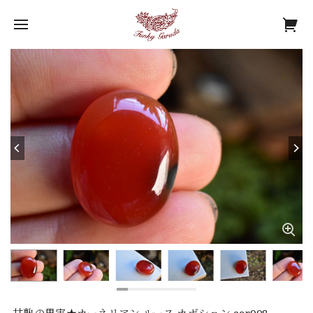
甘熟の果実★カーネリアン ルース カボション car008