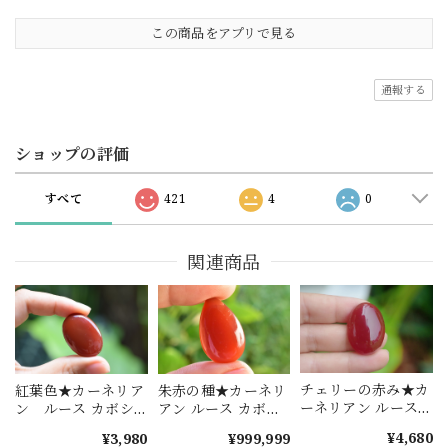
この商品をアプリで見る
通報する
ショップの評価
すべて
421
4
0
関連商品
チェリーの赤み★カ
紅葉色★カーネリア
朱赤の種★カーネリ
ーネリアン ルース
ン ルース カボシ
アン ルース カボシ
カボション s1421
ョン car004
ョン car007
¥4,680
¥3,980
¥999,999