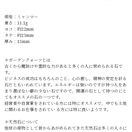
産地：ミャンマー
重さ：11.1g
ヨコ：約22mm
タテ：約25mm
厚み：15mm
＊ガーデンクォーツとは
古くから魔除けや霊的な力があると多くの人に崇められる石で
す。
ビジネスの成功はもちろんのこと、心の癒し、精神の安定を計る
石だともいわれています。エネルギーは強いのですが持つ人をあ
まり選ばない癖の少ない石ですので、開運の石として持つのにと
てもオススメの石の一つです。
経営者や自営業をされている方には特にオススメで、中でも土地
に関わるお仕事をされてい る方には特に良いようです。
＊天然石について
地球の産物として昔からあがめられてきた天然石は多くの人々に