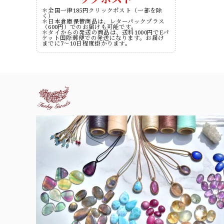
＊全国一律185円クリックポスト（一部を除
く）
＊日本倉庫保管商品は、レターパックプラス
（600円）でのお届けも可能です。
＊タイからの発送の商品は、送料1000円でEパ
ケット国際郵便での発送になります。お届け
までに7～10日程度掛かります。