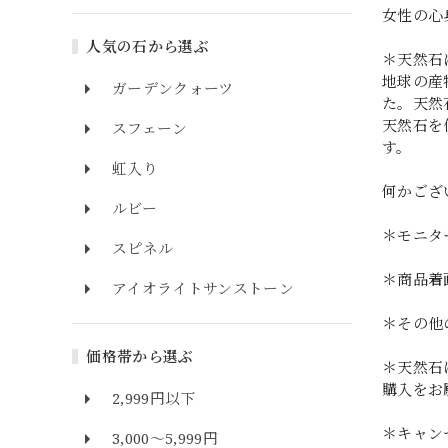
女性の心
人気の石から選ぶ
＊天然石
地球の産
ガーデンクォーツ
た。天然
天然石を
スフェーン
す。
虹入り
何かござ
ルビー
＊モニタ
スピネル
＊商品着
アイオライトサンストーン
＊その他
価格帯から選ぶ
＊天然石
購入をお
2,999円以下
＊キャン
3,000～5,999円