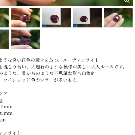
ような深い紅色の輝きを放つ、ユーディアライト
も混じり合い、大理石のような模様が美しい大人ルースです。
のような、貝がらのような不思議な形も印象的
、ワインレッド色のシラーが多いもの。
シア
g
15mm
35mm
mm
ィアライト