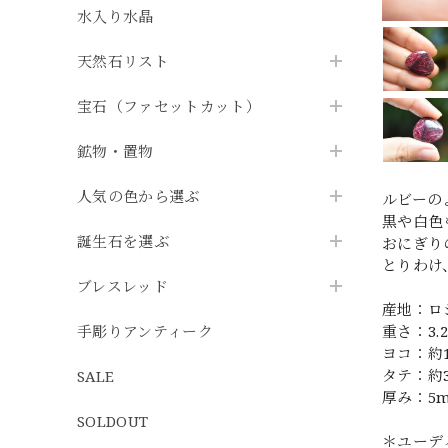
水入り水晶
天然石リスト
宝石（ファセットカット）
鉱物・置物
人気の色から選ぶ
ルビーの
黒や白色
誕生石を選ぶ
おにぎり
とりわけ
ブレスレッド
産地：ロ
手彫りアンティーク
重さ：3.2
ヨコ：約
タテ：約
SALE
厚み：5
SOLDOUT
＊ユーデ