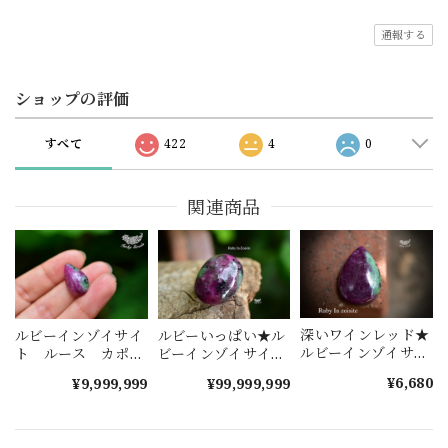
通報する
ショップの評価
すべて
422
4
0
関連商品
深いワインレッド★
ルビーインゾイサイ
ルビーいっぱい★ル
ルビーインゾイサイ
ト ルース カポジ
ビーインゾイサイ
ト s498
ョン rubz004
ト ルース s13
¥6,680
¥9,999,999
¥99,999,999