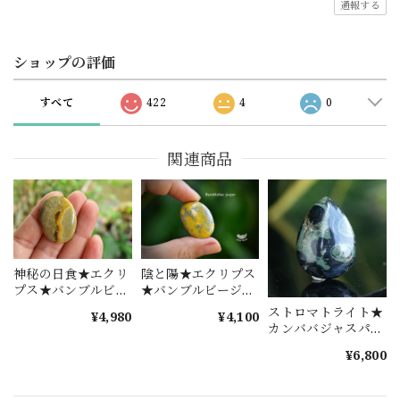
通報する
ショップの評価
すべて
422
4
0
関連商品
神秘の日食★エクリ
陰と陽★エクリプス
プス★バンブルビー
★バンブルビージャ
ジャスパー
スパー bamb013
ストロマトライト★
¥4,980
¥4,100
bamb010
カンババジャスパー
s1458
¥6,800