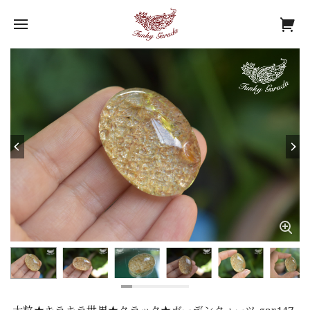
大粒★キラキラ世界★クラック★ガーデンクォーツ gar147