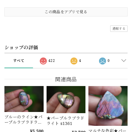
この商品をアプリで見る
通報する
ショップの評価
すべて
422
4
0
関連商品
ブルーのライン★パ
★パープルラブラド
ープルラブラドライ
ライト s1361
ト s1281
マルチな色彩★パー
¥5,500