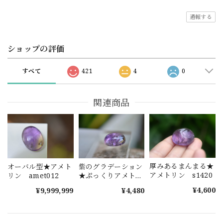
通報する
ショップの評価
すべて
421
4
0
関連商品
厚みあるまんまる★
オーバル型★アメト
紫のグラデーション
アメトリン s1420
リン amet012
★ぷっくりアメトリ
ンs948
¥4,600
¥9,999,999
¥4,480