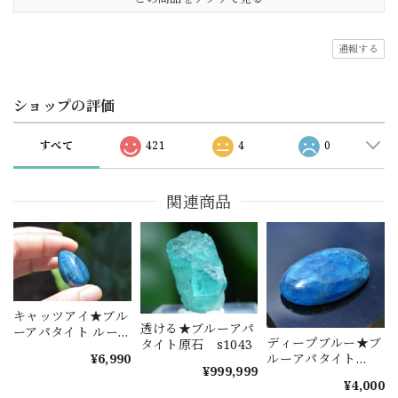
通報する
ショップの評価
すべて
421
4
0
関連商品
キャッツアイ★ブル
透ける★ブルーアパ
ーアパタイト ルー
ディープブルー★ブ
タイト原石 s1043
ス apa002
¥6,990
ルーアパタイト
¥999,999
S1586
¥4,000