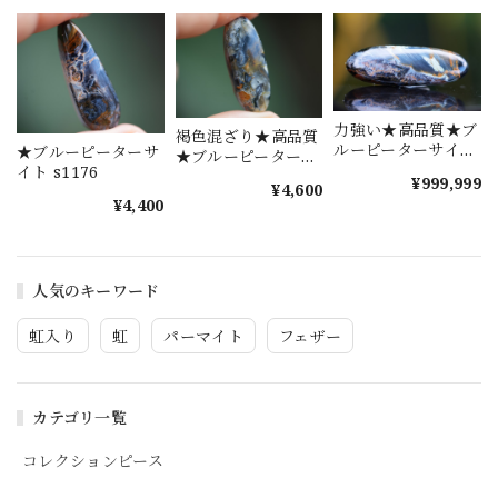
力強い★高品質★ブ
褐色混ざり★高品質
ルーピーターサイト
★ブルーピーターサ
★ブルーピーターサ
s1189
イト s1176
イト s1188
¥999,999
¥4,600
¥4,400
人気のキーワード
虹入り
虹
パーマイト
フェザー
カテゴリ一覧
コレクションピース