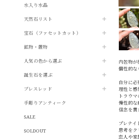
水入り水晶
天然石リスト
宝石（ファセットカット）
鉱物・置物
人気の色から選ぶ
内包物が
個性的な
誕生石を選ぶ
自分に必
ブレスレッド
理性と感
トラウマ
手彫りアンティーク
慢性的な
信念を貫
SALE
プレナイ
思考をク
SOLDOUT
恋人や家