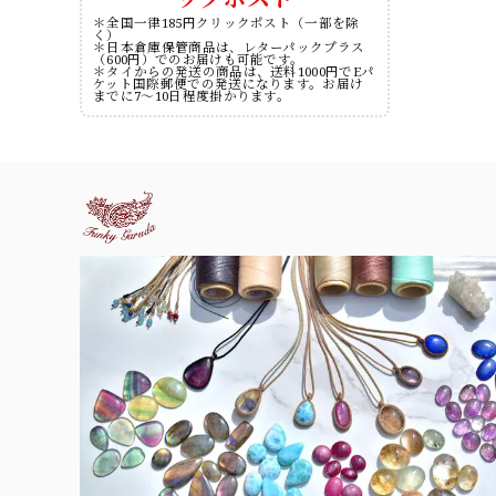
＊全国一律185円クリックポスト（一部を除
く）
＊日本倉庫保管商品は、レターパックプラス
（600円）でのお届けも可能です。
＊タイからの発送の商品は、送料1000円でEパ
ケット国際郵便での発送になります。お届け
までに7～10日程度掛かります。