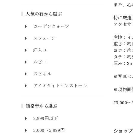
また、心
人気の石から選ぶ
特に厳選
アクセサ
ガーデンクォーツ
産地：イ
スフェーン
重さ：約11
虹入り
ヨコ：約
タテ：約
ルビー
厚み：3
スピネル
※写真は
アイオライトサンストーン
※現物画
#3,000～
価格帯から選ぶ
2,999円以下
3,000～5,999円
ショップ