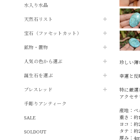
水入り水晶
天然石リスト
宝石（ファセットカット）
鉱物・置物
人気の色から選ぶ
珍しい薄
誕生石を選ぶ
幸運と反
ブレスレッド
特に厳選
アクセサ
手彫りアンティーク
産地：ペ
重さ：約11
SALE
ヨコ：約
タテ：約
SOLDOUT
厚み：4