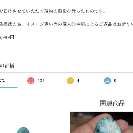
お届けさせていただく現物の撮影を行ったものです。
像掲載の為、イメージ違い等の個人的主観によるご返品はお断り
5,999円
の評価
べて
421
4
0
関連商品