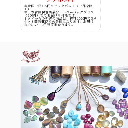
＊全国一律185円クリックポスト（一部を除
く）
＊日本倉庫保管商品は、レターパックプラス
（600円）でのお届けも可能です。
＊タイからの発送の商品は、送料1000円でEパ
ケット国際郵便での発送になります。お届け
までに7～10日程度掛かります。