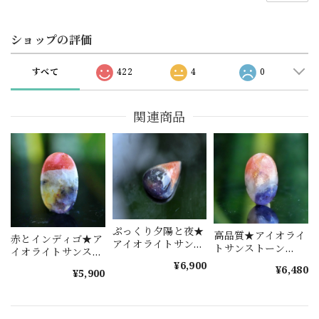
ショップの評価
すべて
422
4
0
関連商品
ぷっくり夕陽と夜★
高品質★アイオライ
赤とインディゴ★ア
アイオライトサンス
トサンストーン
イオライトサンスト
トーン s1517
s1577
ーン s1464
¥6,900
¥6,480
¥5,900