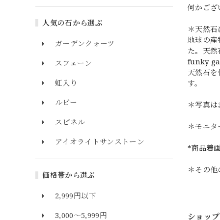
何かござ
人気の石から選ぶ
＊天然石
地球の産
ガーデンクォーツ
た。天然
funk
スフェーン
天然石を
虹入り
す。
ルビー
＊写真は
スピネル
＊モニタ
アイオライトサンストーン
*商品着
＊その他
価格帯から選ぶ
2,999円以下
3,000～5,999円
ショップ