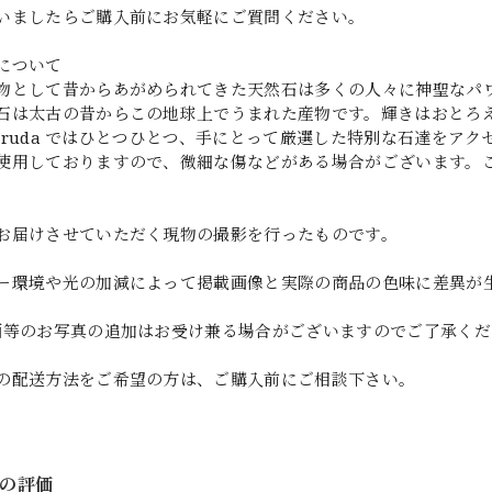
いましたらご購入前にお気軽にご質問ください。
について
物として昔からあがめられてきた天然石は多くの人々に神聖なパ
石は太古の昔からこの地球上でうまれた産物です。輝きはおとろ
y garuda ではひとつひとつ、手にとって厳選した特別な石達を
使用しておりますので、微細な傷などがある場合がございます。
お届けさせていただく現物の撮影を行ったものです。
ー環境や光の加減によって掲載画像と実際の商品の色味に差異が
画等のお写真の追加はお受け兼る場合がございますのでご了承くだ
の配送方法をご希望の方は、ご購入前にご相談下さい。
の評価