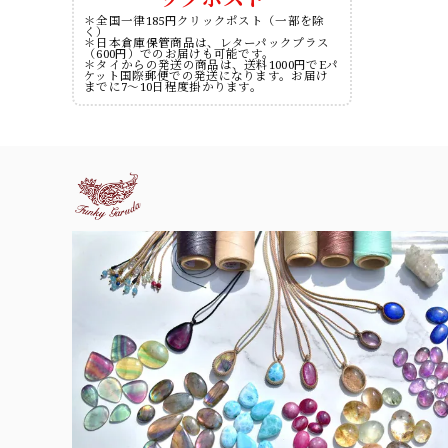
＊全国一律185円クリックポスト（一部を除
く）
＊日本倉庫保管商品は、レターパックプラス
（600円）でのお届けも可能です。
＊タイからの発送の商品は、送料1000円でEパ
ケット国際郵便での発送になります。お届け
までに7～10日程度掛かります。