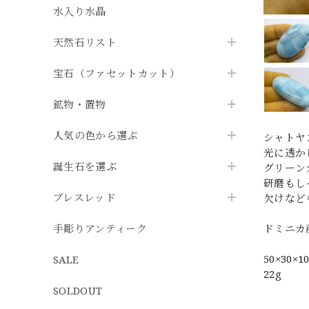
水入り水晶
天然石リスト
宝石（ファセットカット）
鉱物・置物
人気の色から選ぶ
シャトヤ
光に透か
誕生石を選ぶ
グリーン
研磨もし
ブレスレッド
欠けなど
手彫りアンティーク
ドミニカ
50×30
SALE
22g
SOLDOUT