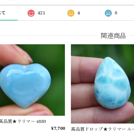
べて
421
4
0
関連商品
品質★ラリマー s889
¥7,700
高品質ドロップ★ラリマー ルース