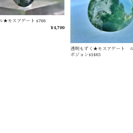
★モスアゲート s766
¥4,700
透明もずく★モスアゲート 
ポジョンs1465