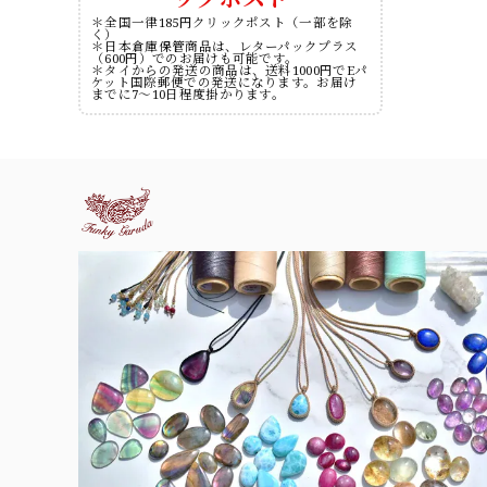
＊全国一律185円クリックポスト（一部を除
く）
＊日本倉庫保管商品は、レターパックプラス
（600円）でのお届けも可能です。
＊タイからの発送の商品は、送料1000円でEパ
ケット国際郵便での発送になります。お届け
までに7～10日程度掛かります。