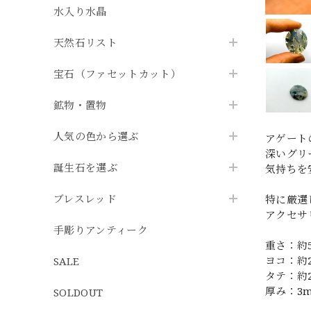
水入り水晶
天然石リスト
宝石（ファセットカット）
鉱物・置物
人気の色から選ぶ
アゲート
深いグリ
誕生石を選ぶ
気持ちを
ブレスレッド
特に厳選
アクセサ
手彫りアンティーク
重さ：約5
ヨコ：約
SALE
タテ：約
厚み：3
SOLDOUT