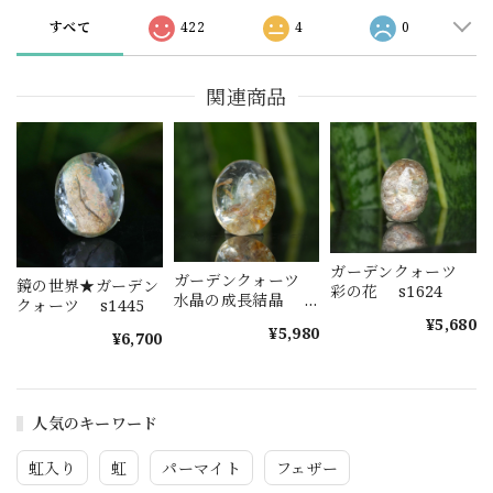
すべて
422
4
0
関連商品
ガーデンクォーツ
ガーデンクォーツ
鏡の世界★ガーデン
彩の花 s1624
水晶の成長結晶
クォーツ s1445
s1623
¥5,680
¥5,980
¥6,700
人気のキーワード
虹入り
虹
パーマイト
フェザー