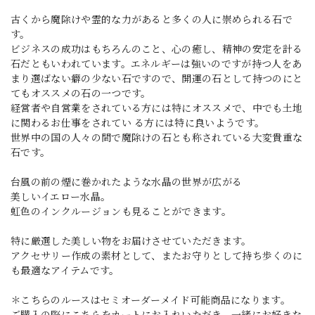
古くから魔除けや霊的な力があると多くの人に崇められる石で
す。
ビジネスの成功はもちろんのこと、心の癒し、精神の安定を計る
石だともいわれています。エネルギーは強いのですが持つ人をあ
まり選ばない癖の少ない石ですので、開運の石として持つのにと
てもオススメの石の一つです。
経営者や自営業をされている方には特にオススメで、中でも土地
に関わるお仕事をされてい る方には特に良いようです。
世界中の国の人々の間で魔除けの石とも称されている大変貴重な
石です。
台風の前の煙に巻かれたような水晶の世界が広がる
美しいイエロー水晶。
虹色のインクルージョンも見ることができます。
特に厳選した美しい物をお届けさせていただきます。
アクセサリー作成の素材として、またお守りとして持ち歩くのに
も最適なアイテムです。
＊こちらのルースはセミオーダーメイド可能商品になります。
ご購入の際にこちらをカートにお入れいただき、一緒にお好きな