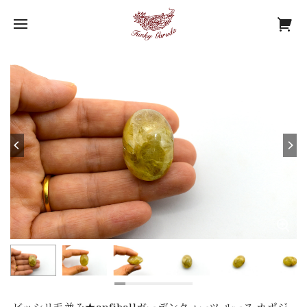
ビッシリ毛並み★anfiballガーデンクォーツ ルース カポジ