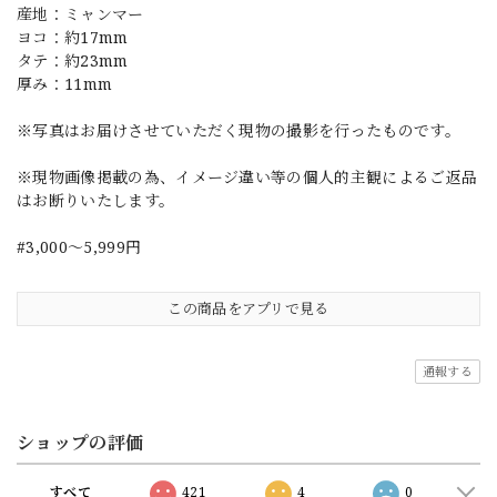
産地：ミャンマー
ヨコ：約17mm
タテ：約23mm
厚み：11mm
※写真はお届けさせていただく現物の撮影を行ったものです。
※現物画像掲載の為、イメージ違い等の個人的主観によるご返品
はお断りいたします。
#3,000～5,999円
この商品をアプリで見る
通報する
ショップの評価
すべて
421
4
0