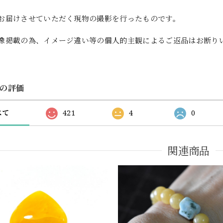
お届けさせていただく現物の撮影を行ったものです。
像掲載の為、イメージ違い等の個人的主観によるご返品はお断り
の評価
べて
421
4
0
関連商品