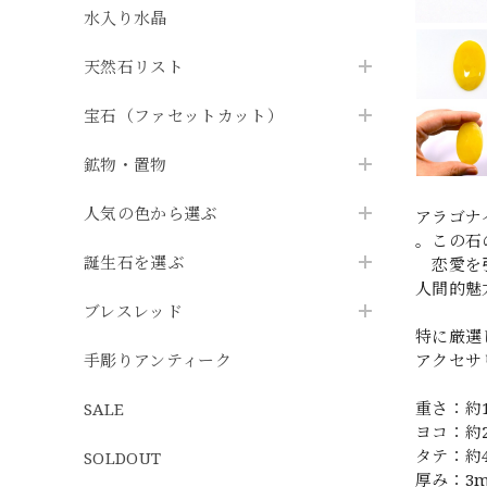
水入り水晶
天然石リスト
宝石（ファセットカット）
鉱物・置物
人気の色から選ぶ
アラゴナ
。この石
誕生石を選ぶ
恋愛を引
人間的魅
ブレスレッド
特に厳選
手彫りアンティーク
アクセサ
重さ：約14
SALE
ヨコ：約
タテ：約
SOLDOUT
厚み：3