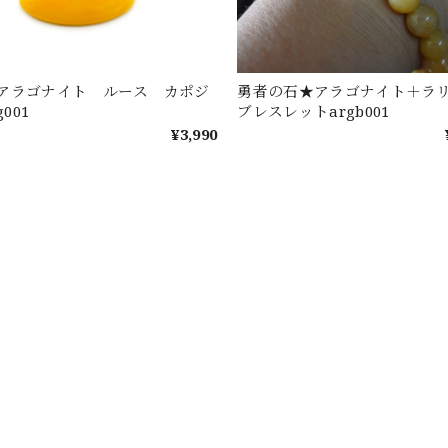
アラゴナイト ルース カポジ
勇者の石★アラゴナイト＋ラ
g001
ブレスレットargb001
¥3,990