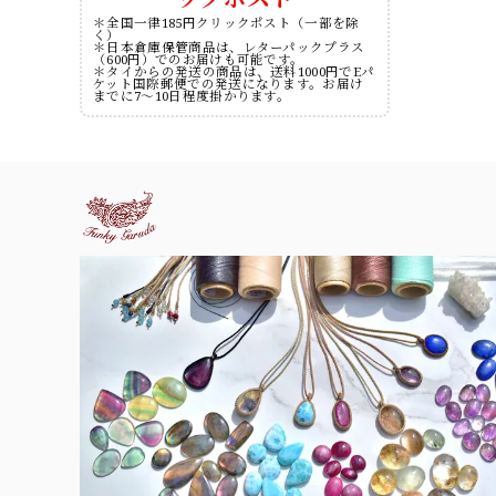
＊全国一律185円クリックポスト（一部を除
く）
＊日本倉庫保管商品は、レターパックプラス
（600円）でのお届けも可能です。
＊タイからの発送の商品は、送料1000円でEパ
ケット国際郵便での発送になります。お届け
までに7～10日程度掛かります。