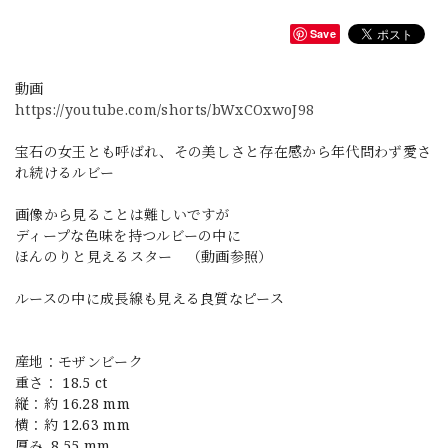
Save
動画
https://youtube.com/shorts/bWxCOxwoJ98
宝石の女王とも呼ばれ、その美しさと存在感から年代問わず愛さ
れ続けるルビー
画像から見ることは難しいですが
ディープな色味を持つルビーの中に
ほんのりと見えるスター （動画参照）
ルースの中に成長線も見える良質なピース
産地：モザンビーク
重さ： 18.5 ct
縦：約 16.28 mm
横：約 12.63 mm
厚み. 8.55 mm