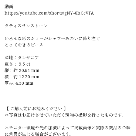
動画
https://youtube.com/shorts/gNY-8hCcVFA
ラティスサンストーン
いろんな彩のシラーがシャワーみたいに降り注ぐ
とっておきのピース
産地：タンザニア
重さ： 9.5 ct
縦：約 20.61 mm
横：約 12.20 mm
厚み. 4.30 mm
【 ご購入前にお読みください 】
＊写真はお届けさせていただく現物の撮影を行ったものです。
＊モニター環境や光の加減によって掲載画像と実際の商品の色味
に差異が生じる場合がございます。