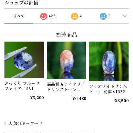
ショップの評価
すべて
422
4
0
関連商品
ぷっくり ブルーサ
高品質★アイオライ
アイオライトサンス
ファイアs1531
トサンストーン
トーン 龍雲 s1632
s1577
¥3,200
¥6,480
¥8,500
人気のキーワード