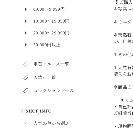
【 ご購
＊写真は
6,000～9,999円
10,000～19,999円
＊モニタ
20,000～29,999円
＊天然石
が、自然
30,000円以上
＊その他
宝石・ルース一覧
＊天然石
購入をお
天然石一覧
＊商品の
コレクションピース
--- キ
・自己都
SHOP INFO
ご到着当
人気の色から選ぶ
・現物画