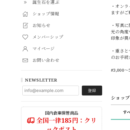
誕生石を選ぶ
・オンラ
ますがご
ショップ情報
お知らせ
・写真に
光の角度
メンバーシップ
印象が異
マイページ
・重さと
のお手続
お問い合わせ
#3,000～
NEWSLETTER
登録
ショップ
す
国内倉庫保管商品
全国一律185円：クリ
ックポスト