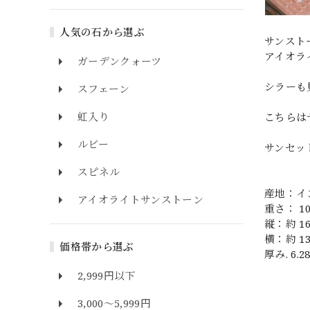
人気の石から選ぶ
サンスト
アイオラ
ガーデンクォーツ
シラーも
スフェーン
虹入り
こちらは
ルビー
サンセッ
スピネル
産地：イ
アイオライトサンストーン
重さ： 10.
縦：約 16
横：約 13
価格帯から選ぶ
厚み. 6.2
2,999円以下
3,000～5,999円