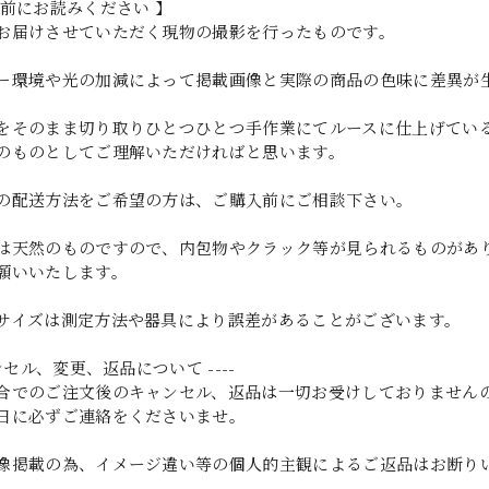
入前にお読みください 】
お届けさせていただく現物の撮影を行ったものです。
ー環境や光の加減によって掲載画像と実際の商品の色味に差異が
をそのまま切り取りひとつひとつ手作業にてルースに仕上げてい
のものとしてご理解いただければと思います。
の配送方法をご希望の方は、ご購入前にご相談下さい。
は天然のものですので、内包物やクラック等が見られるものがあ
願いいたします。
サイズは測定方法や器具により誤差があることがございます。
ャンセル、変更、返品について ----
合でのご注文後のキャンセル、返品は一切お受けしておりません
日に必ずご連絡をくださいませ。
像掲載の為、イメージ違い等の個人的主観によるご返品はお断り