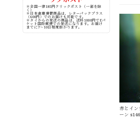
＊全国一律185円クリックポスト（一部を除
く）
＊日本倉庫保管商品は、レターパックプラス
（600円）でのお届けも可能です。
＊タイからの発送の商品は、送料1000円でEパ
ケット国際郵便での発送になります。お届け
までに7～10日程度掛かります。
赤とイン
ーン s14