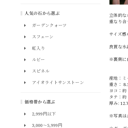
人気の石から選ぶ
立体的な
重なり合
ガーデンクォーツ
サイズ感
スフェーン
良質な水
虹入り
※裏側に
ルビー
スピネル
産地：ミ
アイオライトサンストーン
重さ： 8.
ヨコ：約 2
タテ：約 1
価格帯から選ぶ
厚み: 12.
2,999円以下
※写真は
3,000～5,999円