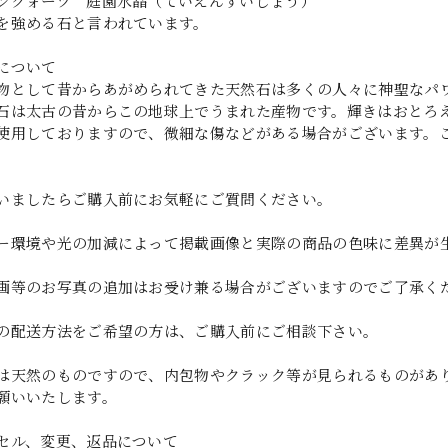
ンクォーツ 庭園水晶（ていえんすいしょう）
を強める石と言われています。
について
物として昔からあがめられてきた天然石は多くの人々に神聖なパ
石は太古の昔からこの地球上でうまれた産物です。輝きはおとろ
使用しておりますので、微細な傷などがある場合がございます。
いましたらご購入前にお気軽にご質問ください。
ー環境や光の加減によって掲載画像と実際の商品の色味に差異が
画等のお写真の追加はお受け兼る場合がございますのでご了承く
の配送方法をご希望の方は、ご購入前にご相談下さい。
は天然のものですので、内包物やクラック等が見られるものがあ
願いいたします。
セル、変更、返品について