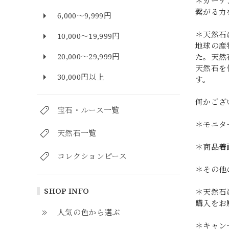
＊ガーデ
繋がる力
6,000～9,999円
＊天然石
10,000～19,999円
地球の産
20,000～29,999円
た。天然
天然石を
30,000円以上
す。
何かござ
宝石・ルース一覧
＊モニタ
天然石一覧
＊商品着
コレクションピース
＊その他
SHOP INFO
＊天然石
購入をお
人気の色から選ぶ
＊キャン