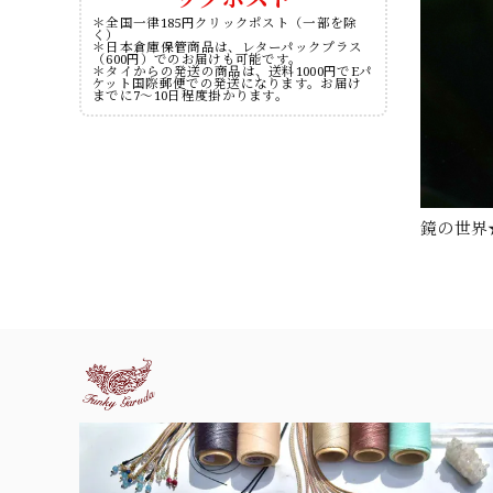
＊全国一律185円クリックポスト（一部を除
く）
＊日本倉庫保管商品は、レターパックプラス
（600円）でのお届けも可能です。
＊タイからの発送の商品は、送料1000円でEパ
ケット国際郵便での発送になります。お届け
までに7～10日程度掛かります。
鏡の世界