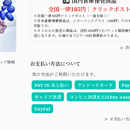
国内倉庫保管商品
全国一律185円：クリックポス
＊全国一律185円クリックポスト（一部を除く）
＊日本倉庫保管商品は、レターパックプラス（600円）での
可能です。
＊タイからの発送の商品は、送料1000円でEパケット国際郵
送になります。お届けまでに7～10日程度掛かります。
送
ップ情報
お支払い方法について
次の方法がご利用いただけます。
PAY ID あと払い
クレジットカード
Pay
キャリア決済
コンビニ決済またはPay-eas
PayPal
お支払い方